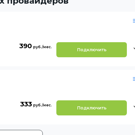
х провайдеров
390
Подключить
333
Подключить