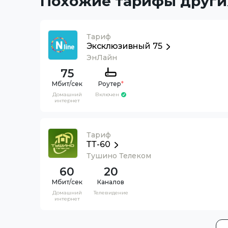
Похожие тарифы други
Тариф
Эксклюзивный 75
ЭнЛайн
75
Роутер
*
Домашний
Включен
интернет
Тариф
ТТ-60
Тушино Телеком
60
20
Каналов
Домашний
Телевидение
интернет