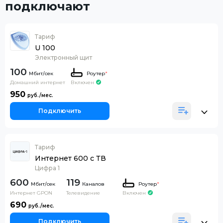
подключают
Тариф
U 100
Электронный щит
100
Роутер
*
Домашний интернет
Включен
950
Подключить
Тариф
Интернет 600 с ТВ
Цифра 1
600
119
Каналов
Роутер
*
Интернет GPON
Телевидение
Включен
690
Подключить