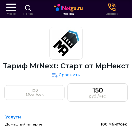
Меню
Поиск
Москва
Звонок
Тариф MrNext: Старт от МрНекст
Сравнить
150
100
Мбит/сек
руб./мес.
Услуги
Домашний интернет
100 Мбит/сек