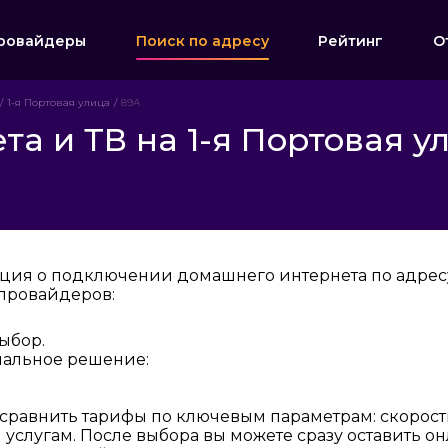
ровайдеры
Поиск по адресу
Рейтинг
О
1-я Портовая улица
89А
а и ТВ на 1-я Портовая у
ция о подключении домашнего интернета по адресу:
провайдеров:
ыбор.
мальное решение:
 сравнить тарифы по ключевым параметрам: скорост
услугам. После выбора вы можете сразу оставить о