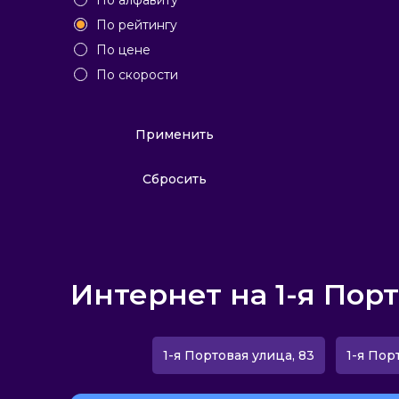
По алфавиту
По рейтингу
По цене
По скорости
Применить
Сбросить
Интернет на 1-я Пор
1-я Портовая улица, 83
1-я Пор