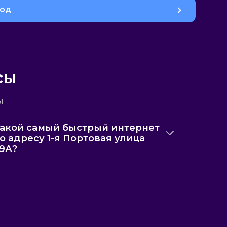
род
сы
ы
акой самый быстрый интернет
о адресу 1-я Портовая улица
9А?