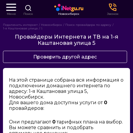
Меню
Поиск
Новосибирск
Звонок
Подключить интернет
Новосибирск
Поиск провайдера по адресу
1-я Каштановая улица
5
Провайдеры Интернета и ТВ на 1-я
Каштановая улица 5
Проверить другой адрес
На этой странице собрана вся информация о
подключении домашнего интернета по
адресу: 1-я Каштановая улица 5,
Новосибирск.
Для вашего дома доступны услуги от
0
провайдеров:
Они предлагают
0
тарифных плана на выбор.
Вы можете сравнить и подобрать