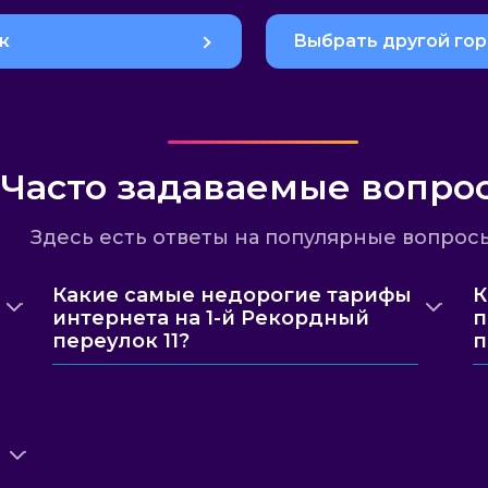
к
Выбрать другой го
Часто задаваемые вопро
Здесь есть ответы на популярные вопрос
Какие самые недорогие тарифы
К
интернета на 1-й Рекордный
п
переулок 11?
п