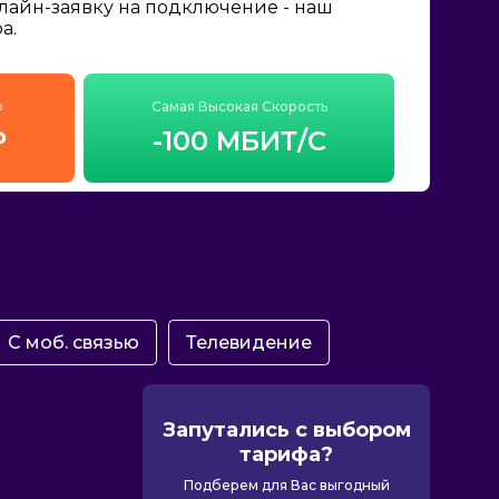
нлайн-заявку на подключение - наш
а.
ф
Самая Высокая Скорость
₽
-100 МБИТ/С
С моб. связью
Телевидение
Запутались с выбором
тарифа?
Подберем для Вас выгодный