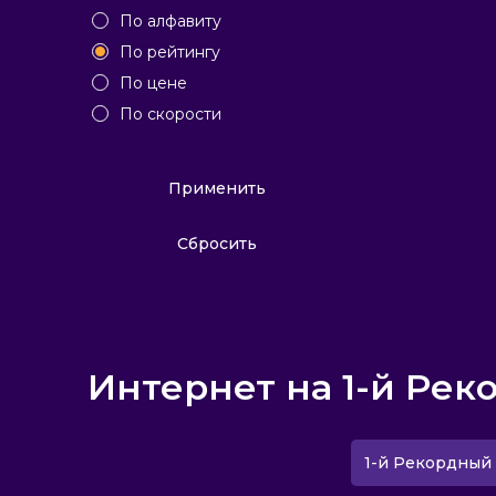
По алфавиту
По рейтингу
По цене
По скорости
Применить
Сбросить
Интернет на 1-й Рек
1-й Рекордный 