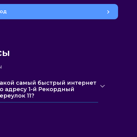
род
сы
ы
акой самый быстрый интернет
о адресу 1-й Рекордный
ереулок 11?