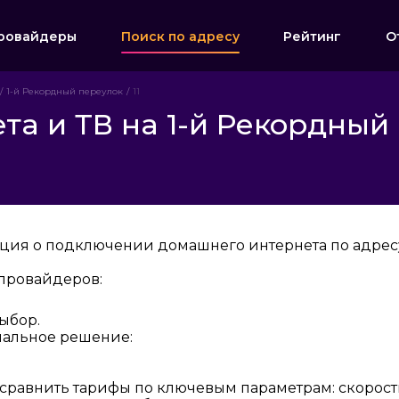
ровайдеры
Поиск по адресу
Рейтинг
О
1-й Рекордный переулок
11
а и ТВ на 1-й Рекордный 
ция о подключении домашнего интернета по адресу:
провайдеров:
ыбор.
мальное решение:
 сравнить тарифы по ключевым параметрам: скорост