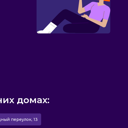
них домах:
дный переулок, 13