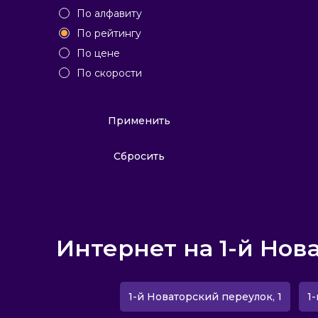
По алфавиту
По рейтингу
По цене
По скорости
Применить
Сбросить
Интернет на 1-й Нов
1-й Новаторский переулок, 1
1