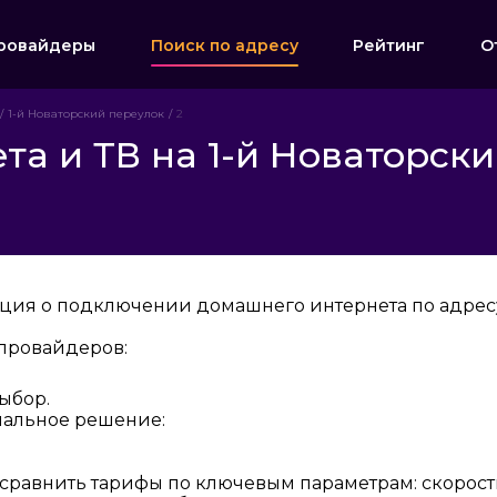
ровайдеры
Поиск по адресу
Рейтинг
О
1-й Новаторский переулок
2
а и ТВ на 1-й Новаторски
ция о подключении домашнего интернета по адресу:
провайдеров:
ыбор.
мальное решение:
 сравнить тарифы по ключевым параметрам: скорост