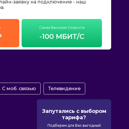
нлайн-заявку на подключение - наш
а.
ф
Самая Высокая Скорость
₽
-100 МБИТ/С
С моб. связью
Телевидение
Запутались с выбором
тарифа?
Подберем для Вас выгодный