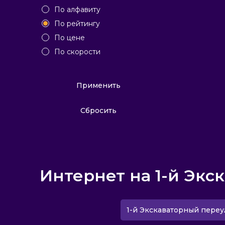
По алфавиту
По рейтингу
По цене
По скорости
Применить
Сбросить
Интернет на 1-й Экс
1-й Экскаваторный переул