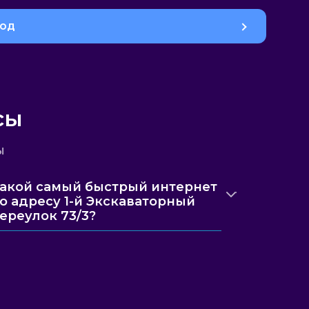
род
сы
ы
акой самый быстрый интернет
о адресу 1-й Экскаваторный
ереулок 73/3?