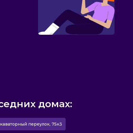
седних домах:
скаваторный переулок, 75к3