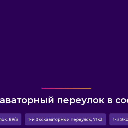
каваторный переулок в со
ок, 69/3
1-й Экскаваторный переулок, 71к3
1-й Эк