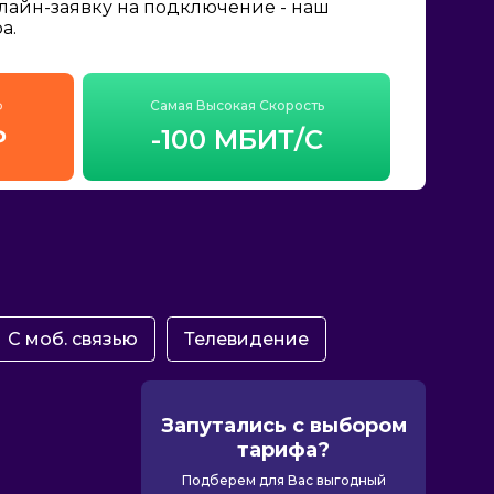
нлайн-заявку на подключение - наш
а.
ф
Самая Высокая Скорость
₽
-100 МБИТ/С
С моб. связью
Телевидение
Запутались с выбором
тарифа?
Подберем для Вас выгодный