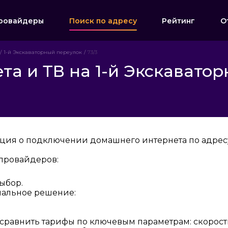
ровайдеры
Поиск по адресу
Рейтинг
О
1-й Экскаваторный переулок
73/3
а и ТВ на 1-й Экскаватор
ция о подключении домашнего интернета по адресу:
провайдеров:
ыбор.
мальное решение:
 сравнить тарифы по ключевым параметрам: скорост