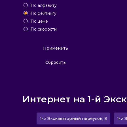
По алфавиту
По рейтингу
По цене
По скорости
Применить
Сбросить
Интернет на 1-й Экс
1-й Экскаваторный переулок, 8
1-й 