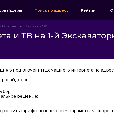
ровайдеры
Поиск по адресу
Рейтинг
О
1-й Экскаваторный переулок
11/1
 и ТВ на 1-й Экскаваторн
ция о подключении домашнего интернета по адресу: 
провайдеров:
ыбор.
мальное решение:
 сравнить тарифы по ключевым параметрам: скорост