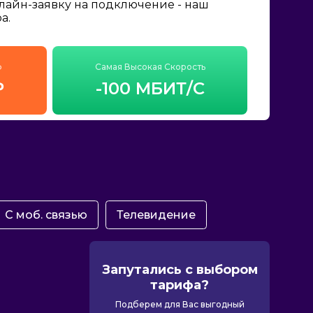
нлайн-заявку на подключение - наш
а.
ф
Самая Высокая Скорость
₽
-100 МБИТ/С
С моб. связью
Телевидение
Запутались с выбором
тарифа?
Подберем для Вас выгодный