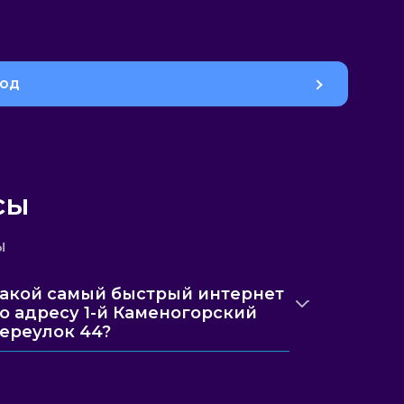
род
сы
ы
акой самый быстрый интернет
о адресу 1-й Каменогорский
ереулок 44?