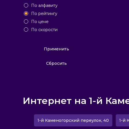
По алфавиту
По рейтингу
По цене
По скорости
Применить
Сбросить
Интернет на 1-й Кам
1-й Каменогорский переулок, 40
1-й 