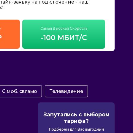
нлайн-заявку на подключение - наш
а.
ф
Самая Высокая Скорость
₽
-100 МБИТ/С
С моб. связью
Телевидение
Запутались с выбором
тарифа?
Подберем для Вас выгодный