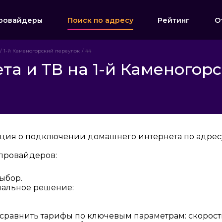
ровайдеры
Поиск по адресу
Рейтинг
О
1-й Каменогорский переулок
44
а и ТВ на 1-й Каменогорс
ция о подключении домашнего интернета по адресу
провайдеров:
ыбор.
мальное решение:
 сравнить тарифы по ключевым параметрам: скорост