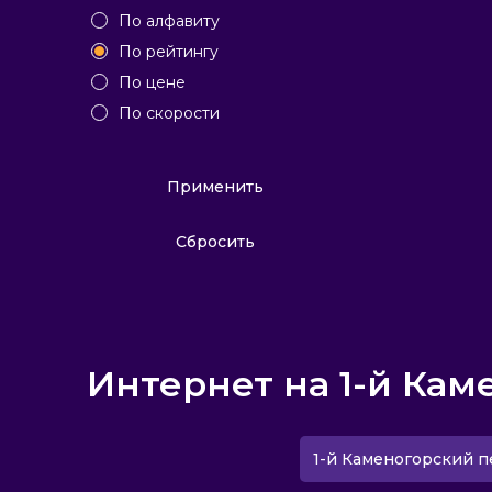
По алфавиту
По рейтингу
По цене
По скорости
Применить
Сбросить
Интернет на 1-й Кам
1-й Каменогорский п