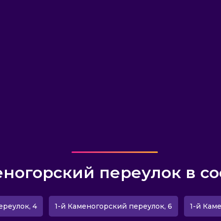
еногорский переулок в со
ереулок, 4
1-й Каменогорский переулок, 6
1-й Кам