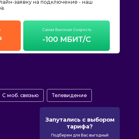
нлайн-заявку на подключение - наш
а.
ф
Самая Высокая Скорость
₽
-100 МБИТ/С
С моб. связью
Телевидение
Запутались с выбором
тарифа?
Подберем для Вас выгодный