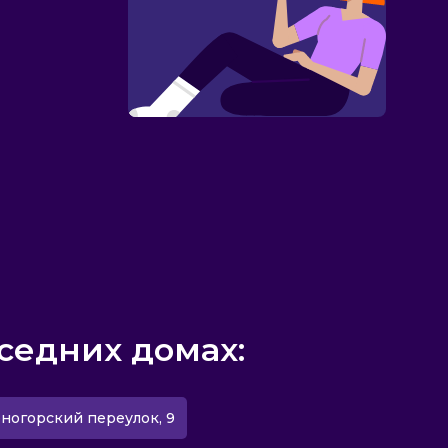
седних домах:
еногорский переулок, 9