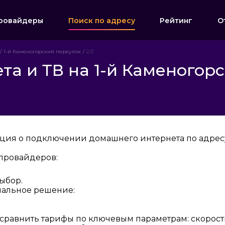
ровайдеры
Поиск по адресу
Рейтинг
О
1-й Каменогорский переулок
2/2
а и ТВ на 1-й Каменогорс
ция о подключении домашнего интернета по адресу:
провайдеров:
ыбор.
мальное решение:
 сравнить тарифы по ключевым параметрам: скорост