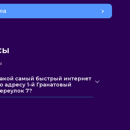
род
сы
ы
акой самый быстрый интернет
о адресу 1-й Гранатовый
ереулок 7?