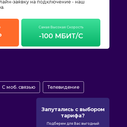
нлайн-заявку на подключение - наш
а.
ф
Самая Высокая Скорость
₽
-100 МБИТ/С
С моб. связью
Телевидение
Запутались с выбором
тарифа?
Подберем для Вас выгодный