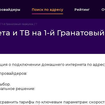
ровайдеры
Поиск по адресу
Рейтинг
О
1-й Гранатовый переулок
7
а и ТВ на 1-й Гранатовый
ция о подключении домашнего интернета по адресу:
провайдеров:
ыбор.
мальное решение:
 сравнить тарифы по ключевым параметрам: скорост