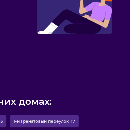
них домах:
15
1-й Гранатовый переулок, 17