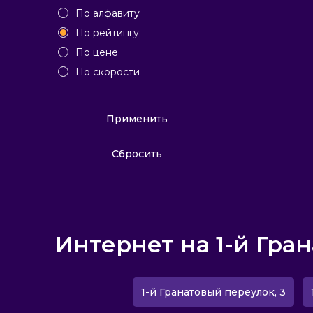
По алфавиту
По рейтингу
По цене
По скорости
Применить
Сбросить
Интернет на 1-й Гра
1-й Гранатовый переулок, 3