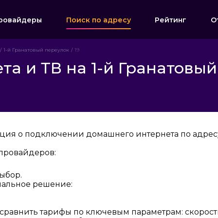
ровайдеры
Поиск по адресу
Рейтинг
О
1-й Гранатовый переулок
19
а и ТВ на 1-й Гранатовый
ция о подключении домашнего интернета по адресу:
провайдеров:
ыбор.
мальное решение:
 сравнить тарифы по ключевым параметрам: скорост