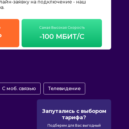
нлайн-заявку на подключение - наш
а.
ф
Самая Высокая Скорость
₽
-100 МБИТ/С
С моб. связью
Телевидение
Запутались с выбором
тарифа?
Подберем для Вас выгодный