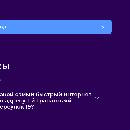
род
сы
ы
акой самый быстрый интернет
о адресу 1-й Гранатовый
ереулок 19?