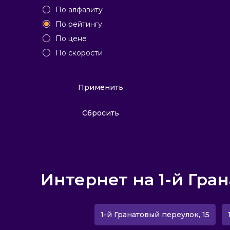
По алфавиту
По рейтингу
По цене
По скорости
Применить
Сбросить
Интернет на 1-й Гра
1-й Гранатовый переулок, 15