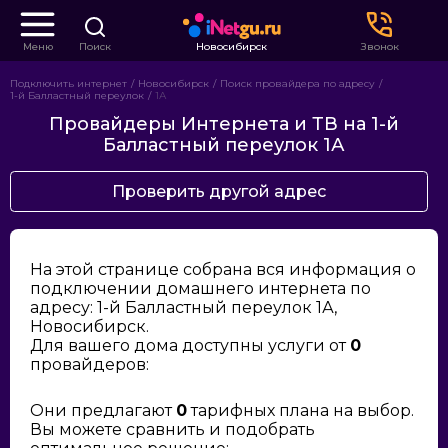
Меню
Поиск
Новосибирск
Звонок
Подключить интернет
Новосибирск
Поиск провайдера по адресу
1-й Балластный переулок
1А
Провайдеры Интернета и ТВ на 1-й
Балластный переулок 1А
Проверить другой адрес
На этой странице собрана вся информация о
подключении домашнего интернета по
адресу: 1-й Балластный переулок 1А,
Новосибирск.
Для вашего дома доступны услуги от
0
провайдеров:
Они предлагают
0
тарифных плана на выбор.
Вы можете сравнить и подобрать