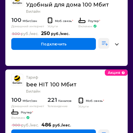
Удобный для дома 100 Мбит
Билайн
100
Моб. связь
*
Роутер
*
Домашний интернет
Включен
Услуги
250
500
Подключить
Акция
Тариф
bee HIT 100 Мбит
Билайн
100
221
Каналов
Моб. связь
*
Домашний интернет
Телевидение
Услуги
Роутер
*
Включен
486
900