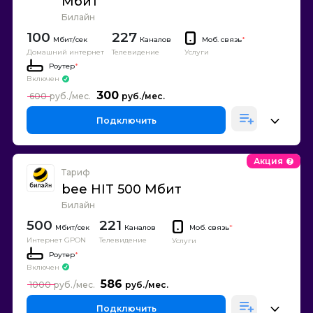
Мбит
Билайн
100
227
Каналов
Моб. связь
*
Домашний интернет
Телевидение
Услуги
Роутер
*
Включен
300
600
Подключить
Акция
Тариф
bee HIT 500 Мбит
Билайн
500
221
Каналов
Моб. связь
*
Интернет GPON
Телевидение
Услуги
Роутер
*
Включен
586
1000
Подключить