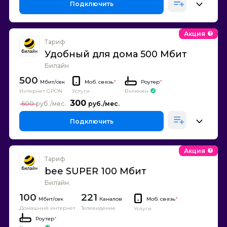
Подключить
Акция
Тариф
Удобный для дома 500 Мбит
Билайн
500
Моб. связь
*
Роутер
*
Интернет GPON
Включен
Услуги
300
600
Подключить
Акция
Тариф
bee SUPER 100 Мбит
Билайн
100
221
Каналов
Моб. связь
*
Домашний интернет
Телевидение
Услуги
Роутер
*