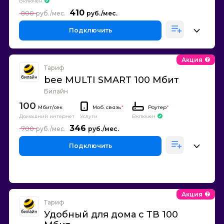
Включен
410
800
Подключить
Акция
Тариф
bee MULTI SMART 100 Мбит
Билайн
100
Моб. связь
*
Роутер
*
Домашний интернет
Включен
Услуги
346
700
Подключить
Акция
Тариф
Удобный для дома с ТВ 100