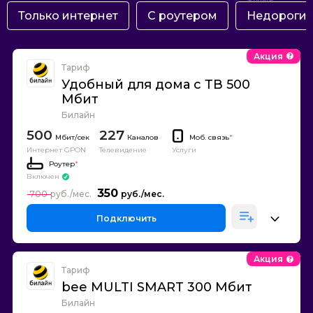
Только интернет
С роутером
Недороги
Акция
Тариф
Удобный для дома с ТВ 500
Мбит
Билайн
500
227
Каналов
Моб. связь
*
Интернет GPON
Телевидение
Услуги
Роутер
*
Включен
350
700
Подключить
Акция
Тариф
bee MULTI SMART 300 Мбит
Билайн