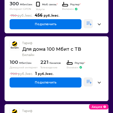
300
Моб. связь
*
Роутер
*
Интернет GPON
Включен
Услуги
456
750
Подключить
Тариф
Для дома 100 Мбит с ТВ
Билайн
100
221
Каналов
Роутер
*
Домашний интернет
Телевидение
Включен
1
700
Подключить
Акция
Тариф