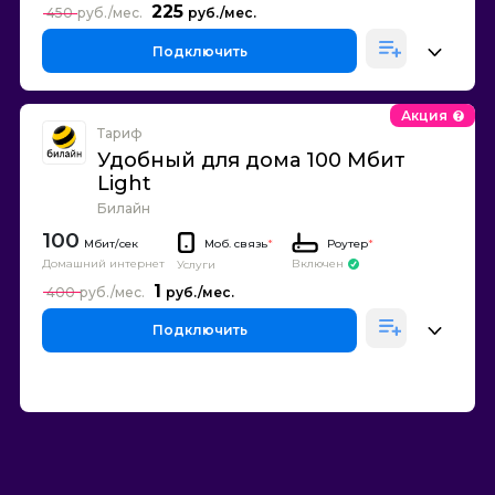
225
450
Подключить
Акция
Тариф
Удобный для дома 100 Мбит
Light
Билайн
100
Моб. связь
*
Роутер
*
Домашний интернет
Включен
Услуги
1
400
Подключить