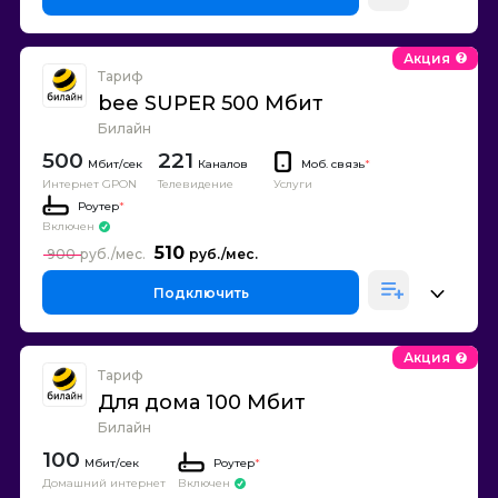
Акция
Тариф
bee SUPER 500 Мбит
Билайн
500
221
Каналов
Моб. связь
*
Интернет GPON
Телевидение
Услуги
Роутер
*
Включен
510
900
Подключить
Акция
Тариф
Для дома 100 Мбит
Билайн
100
Роутер
*
Домашний интернет
Включен