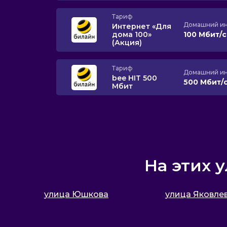
Тариф
Домашний ин
Интернет «Для
дома 100»
100 Мбит/
(Акция)
Тариф
Домашний ин
bee HIT 500
500 Мбит/
Мбит
На этих 
улица Юшкова
улица Яковле