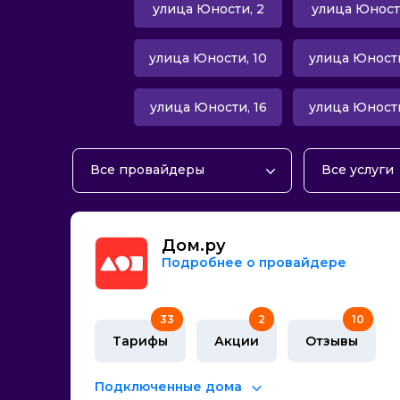
улица Юности, 2
улица Юност
улица Юности, 10
улица Юности
улица Юности, 16
улица Юности
Все провайдеры
Все услуги
Билайн
Домашний 
Дом.ру
Телевиден
Дом.ру
Домашний 
Подробнее о провайдере
Тарифы с м
33
2
10
Тарифы
Акции
Отзывы
Подключенные дома