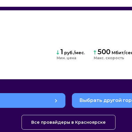
1
500
руб./мес.
Мбит/се
Мин. цена
Макс. скорость
Выбрать другой го
Все провайдеры в Красноярске