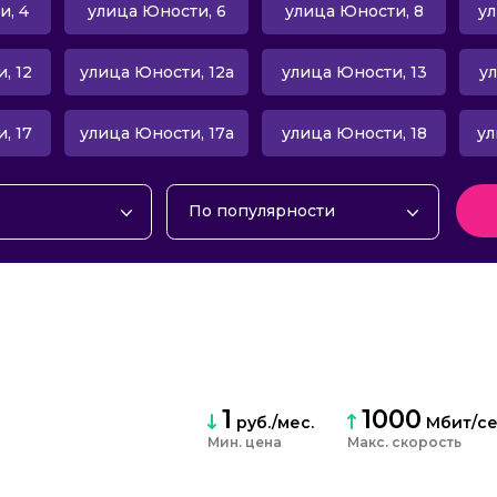
и, 4
улица Юности, 6
улица Юности, 8
ул
, 12
улица Юности, 12а
улица Юности, 13
ул
, 17
улица Юности, 17а
улица Юности, 18
ул
По популярности
интернет
По популярности
ие
По алфавиту
интернет и ТВ
По рейтингу
об. связью
По цене
По скорости
По количеству тарифов
1
1000
руб./мес.
Мбит/с
По количеству отзывов
Мин. цена
Макс. скорость
По количеству акций