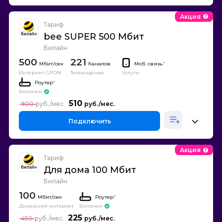
Акция
Тариф
bee SUPER 500 Мбит
Билайн
500
221
Каналов
Моб. связь
*
Интернет GPON
Телевидение
Услуги
Роутер
*
Включен
510
900
Подключить
Акция
Тариф
Для дома 100 Мбит
Билайн
100
Роутер
*
Домашний интернет
Включен
225
450