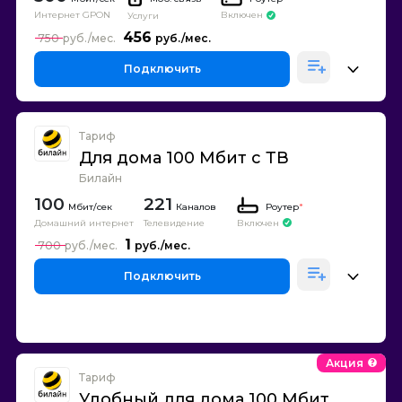
Интернет GPON
Включен
Услуги
456
750
Подключить
Тариф
Для дома 100 Мбит с ТВ
Билайн
100
221
Каналов
Роутер
*
Домашний интернет
Телевидение
Включен
1
700
Подключить
Акция
Тариф
Удобный для дома 100 Мбит