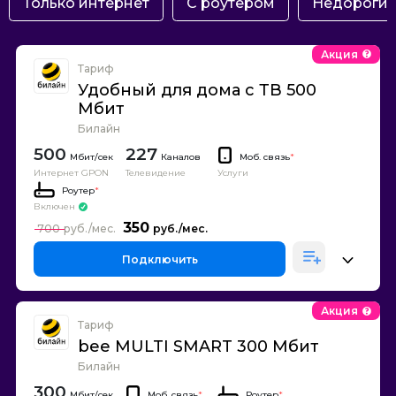
Только интернет
С роутером
Недороги
Акция
Тариф
Удобный для дома с ТВ 500
Мбит
Билайн
500
227
Каналов
Моб. связь
*
Интернет GPON
Телевидение
Услуги
Роутер
*
Включен
350
700
Подключить
Акция
Тариф
bee MULTI SMART 300 Мбит
Билайн
300
Моб. связь
*
Роутер
*