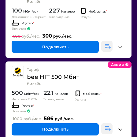
Билайн
100
227
Каналов
Моб. связь
*
Домашний интернет
Телевидение
Услуги
Роутер
*
Включен
300
600
Подключить
Акция
Тариф
bee HIT 500 Мбит
Билайн
500
221
Каналов
Моб. связь
*
Интернет GPON
Телевидение
Услуги
Роутер
*
Включен
586
1000
Подключить