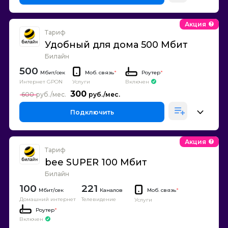
Акция
Тариф
Удобный для дома 500 Мбит
Билайн
500
Моб. связь
*
Роутер
*
Интернет GPON
Включен
Услуги
300
600
Подключить
Акция
Тариф
bee SUPER 100 Мбит
Билайн
100
221
Каналов
Моб. связь
*
Домашний интернет
Телевидение
Услуги
Роутер
*
Включен