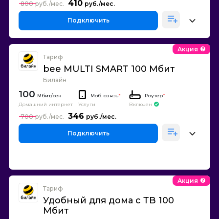
410
800
Подключить
Акция
Тариф
bee MULTI SMART 100 Мбит
Билайн
100
Моб. связь
*
Роутер
*
Домашний интернет
Включен
Услуги
346
700
Подключить
Акция
Тариф
Удобный для дома с ТВ 100
Мбит