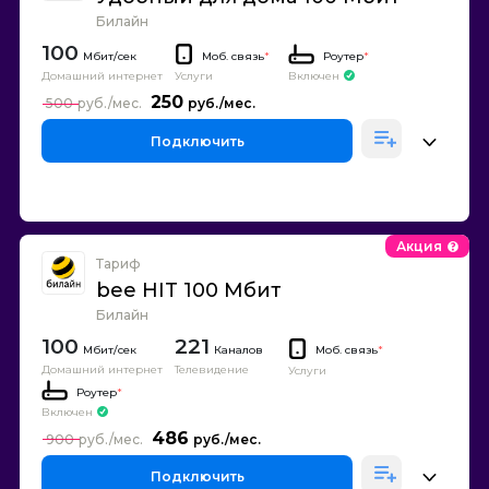
Билайн
100
Моб. связь
*
Роутер
*
Домашний интернет
Включен
Услуги
250
500
Подключить
Акция
Тариф
bee HIT 100 Мбит
Билайн
100
221
Каналов
Моб. связь
*
Домашний интернет
Телевидение
Услуги
Роутер
*
Включен
486
900
Подключить