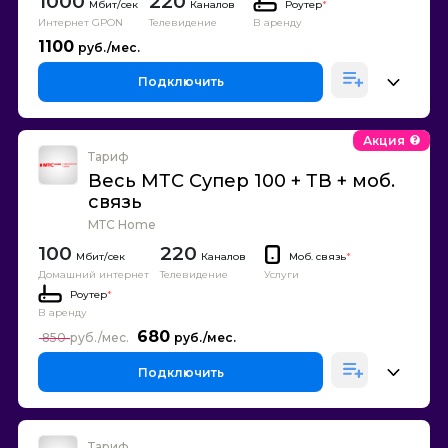
1000
220
Каналов
Роутер
*
Интернет GPON
Телевидение
В аренду
1100
Подключить
Акция
Тариф
Весь МТС Супер 100 + ТВ + моб.
связь
МТС Home
100
220
Каналов
Моб. связь
*
Домашний интернет
Телевидение
Услуги
Роутер
*
В аренду
680
850
Подключить
Тариф