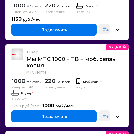
1000
220
Каналов
Роутер
*
Интернет GPON
Телевидение
В аренду
1150
Подключить
Акция
Тариф
Мы МТС 1000 + ТВ + моб. связь
копия
МТС Home
1000
220
Каналов
Моб. связь
*
Интернет GPON
Телевидение
Услуги
Роутер
*
В аренду
1000
1250
Подключить
Акция