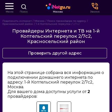
Меню
Поиск
Москва
Звонок
Подключить интернет
Москва
Поиск провайдера по адресу
Красносельский район
1-й Коптельский переулок
2/7с2
Провайдеры Интернета и ТВ на 1-й
Коптельский переулок 2/7с2,
Красносельский район
Проверить другой адрес
На этой странице собрана вся информация о
подключении домашнего интернета по
адресу: 1-й Коптельский переулок 2/7с2,
Москва.
Для вашего дома доступны услуги от
2
провайдеров: