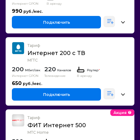
Интернет GPON
В аренду
990
Подключить
Тариф
Интернет 200 с ТВ
МГТС
200
220
Каналов
Роутер
*
Интернет GPON
Телевидение
В аренду
650
Подключить
Акция
Тариф
ФИТ Интернет 500
МТС Home