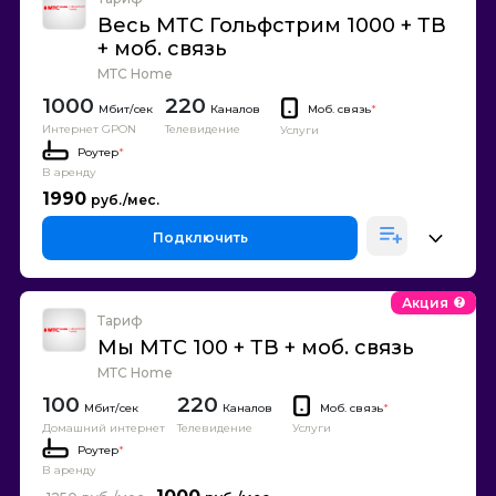
Весь МТС Гольфстрим 1000 + ТВ
+ моб. связь
МТС Home
1000
220
Каналов
Моб. связь
*
Интернет GPON
Телевидение
Услуги
Роутер
*
В аренду
1990
Подключить
Акция
Тариф
Мы МТС 100 + ТВ + моб. связь
МТС Home
100
220
Каналов
Моб. связь
*
Домашний интернет
Телевидение
Услуги
Роутер
*
В аренду