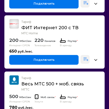
Подключить
Тариф
ФИТ Интернет 200 с ТВ
МТС Home
200
220
Каналов
Роутер
*
Интернет GPON
Телевидение
В аренду
650
Подключить
Тариф
Весь МТС 500 + моб. связь
МГТС
500
Моб. связь
*
Роутер
*
Интернет GPON
В аренду
Услуги
780