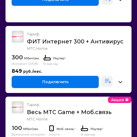
Тариф
ФИТ Интернет 300 + Антивирус
МТС Home
300
Роутер
*
Интернет GPON
В аренду
849
Подключить
Акция
Тариф
Весь МТС Game + Моб.связь
МТС Home
100
Моб. связь
*
Роутер
*
Домашний интернет
В аренду
Услуги