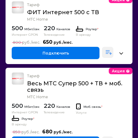
Тариф
ФИТ Интернет 500 с ТВ
МТС Home
500
220
Каналов
Роутер
*
Интернет GPON
Телевидение
В аренду
650
800
Подключить
Акция
Тариф
Весь МТС Супер 500 + ТВ + моб.
связь
МТС Home
500
220
Каналов
Моб. связь
*
Интернет GPON
Телевидение
Услуги
Роутер
*
В аренду
680
850