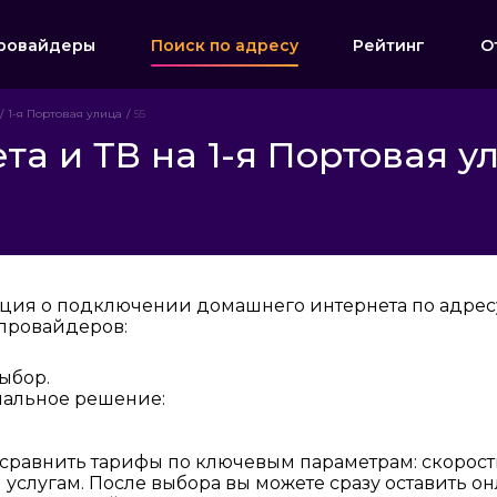
ровайдеры
Поиск по адресу
Рейтинг
О
1-я Портовая улица
55
а и ТВ на 1-я Портовая ул
ция о подключении домашнего интернета по адресу:
провайдеров:
ыбор.
мальное решение:
 сравнить тарифы по ключевым параметрам: скорост
услугам. После выбора вы можете сразу оставить о