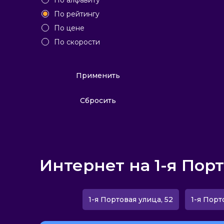
По алфавиту
По рейтингу
По цене
По скорости
Применить
Сбросить
Интернет на 1-я Пор
1-я Портовая улица, 52
1-я Порт