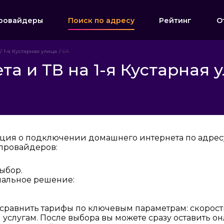
ровайдеры
Поиск по адресу
Рейтинг
О
1-я Кустарная улица
6А
а и ТВ на 1-я Кустарная 
ция о подключении домашнего интернета по адресу:
провайдеров:
ыбор.
мальное решение:
 сравнить тарифы по ключевым параметрам: скорост
услугам. После выбора вы можете сразу оставить о