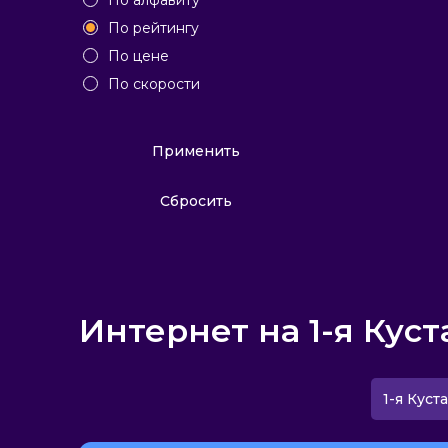
По алфавиту
По рейтингу
По цене
По скорости
Применить
Сбросить
Интернет на 1-я Куст
1-я Куст