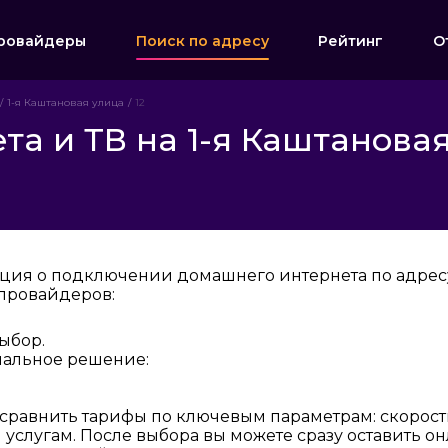
ровайдеры
Поиск по адресу
Рейтинг
О
1-я Каштановая улица
12
а и ТВ на 1-я Каштановая
ция о подключении домашнего интернета по адресу:
провайдеров:
ыбор.
мальное решение:
 сравнить тарифы по ключевым параметрам: скорост
услугам. После выбора вы можете сразу оставить о