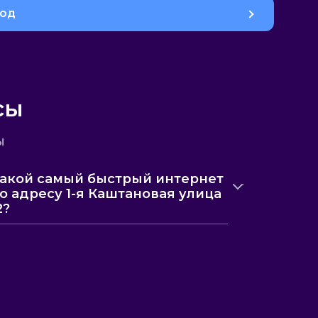
род
сы
ы
акой самый быстрый интернет
о адресу 1-я Каштановая улица
2?