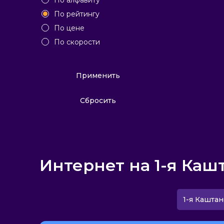
По алфавиту
По рейтингу
По цене
По скорости
Применить
Сбросить
Интернет на 1-я Каш
1-я Каштан