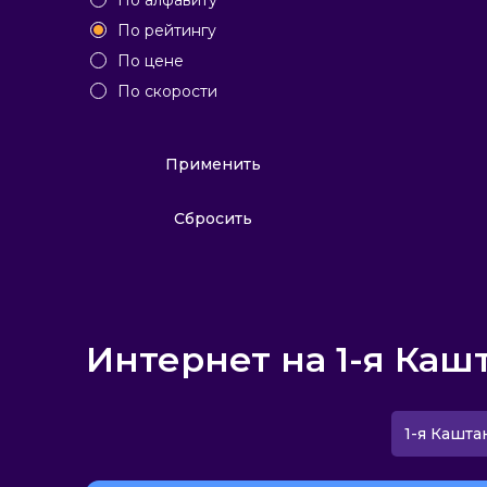
По алфавиту
По рейтингу
По цене
По скорости
Применить
Сбросить
Интернет на 1-я Каш
1-я Кашта