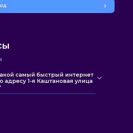
род
сы
ы
акой самый быстрый интернет
о адресу 1-я Каштановая улица
?