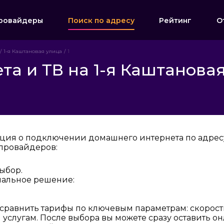
ровайдеры
Поиск по адресу
Рейтинг
О
1-я Каштановая улица
1
а и ТВ на 1-я Каштановая
ция о подключении домашнего интернета по адресу:
провайдеров:
ыбор.
мальное решение:
 сравнить тарифы по ключевым параметрам: скорост
услугам. После выбора вы можете сразу оставить о