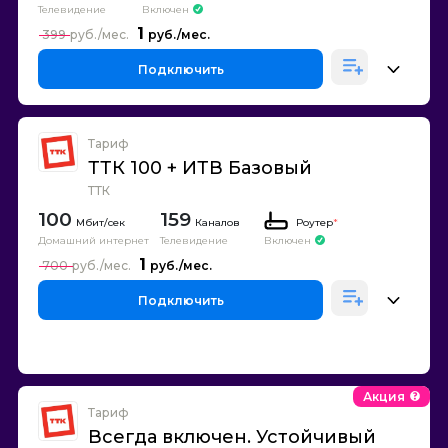
Телевидение
Включен
1
399
Подключить
Тариф
ТТК 100 + ИТВ Базовый
ТТК
100
159
Каналов
Роутер
*
Домашний интернет
Телевидение
Включен
1
700
Подключить
Акция
Тариф
Всегда включен. Устойчивый