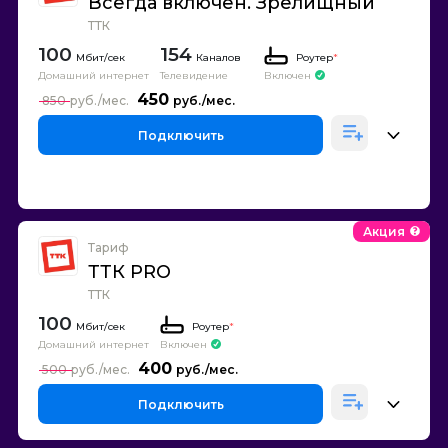
Всегда включен. Зрелищный
ТТК
100
154
Каналов
Роутер
*
Домашний интернет
Телевидение
Включен
450
850
Подключить
Акция
Тариф
ТТК PRO
ТТК
100
Роутер
*
Домашний интернет
Включен
400
500
Подключить