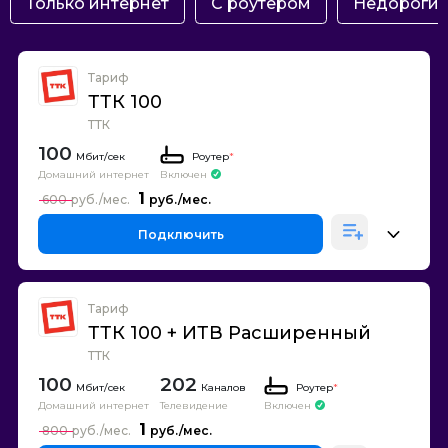
Только интернет
С роутером
Недороги
Тариф
ТТК 100
ТТК
100
Роутер
*
Домашний интернет
Включен
1
600
Подключить
Тариф
ТТК 100 + ИТВ Расширенный
ТТК
100
202
Каналов
Роутер
*
Домашний интернет
Телевидение
Включен
1
800