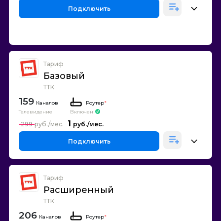
Подключить
Тариф
Базовый
ТТК
159
Каналов
Роутер
*
Телевидение
Включен
1
299
Подключить
Тариф
Расширенный
ТТК
206
Каналов
Роутер
*