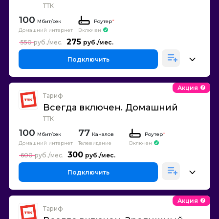
ТТК
100
Роутер
*
Домашний интернет
Включен
275
550
Подключить
Акция
Тариф
Всегда включен. Домашний
ТТК
100
77
Каналов
Роутер
*
Домашний интернет
Телевидение
Включен
300
600
Подключить
Акция
Тариф