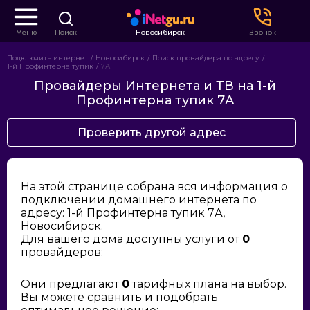
Меню
Поиск
Новосибирск
Звонок
Подключить интернет
Новосибирск
Поиск провайдера по адресу
1-й Профинтерна тупик
7А
Провайдеры Интернета и ТВ на 1-й
Профинтерна тупик 7А
Проверить другой адрес
На этой странице собрана вся информация о
подключении домашнего интернета по
адресу: 1-й Профинтерна тупик 7А,
Новосибирск.
Для вашего дома доступны услуги от
0
провайдеров:
Они предлагают
0
тарифных плана на выбор.
Вы можете сравнить и подобрать