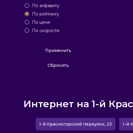
По алфавиту
По рейтингу
По цене
По скорости
Применить
Сбросить
Интернет на 1-й Кра
1-й Красногорский переулок, 23
1-й 