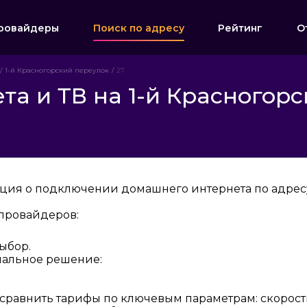
ровайдеры
Поиск по адресу
Рейтинг
О
1-й Красногорский переулок
27
а и ТВ на 1-й Красногорс
ция о подключении домашнего интернета по адресу:
провайдеров:
ыбор.
мальное решение:
 сравнить тарифы по ключевым параметрам: скорост