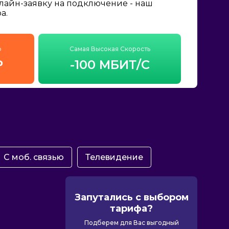
нлайн-заявку на подключение - наш
а.
ф
Самая Высокая Скорость
₽
-100 МБИТ/С
С моб. связью
Телевидение
Запутались с выбором
тарифа?
Подберем для Вас выгодный