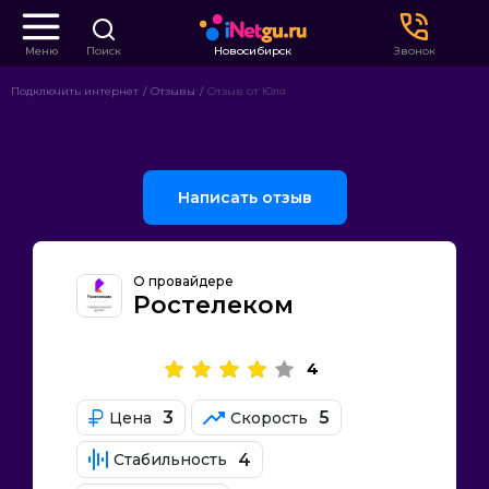
Меню
Поиск
Новосибирск
Звонок
Подключить интернет
Отзывы
Отзыв от Юля
Написать отзыв
О провайдере
Ростелеком
4
3
5
Цена
Скорость
4
Стабильность