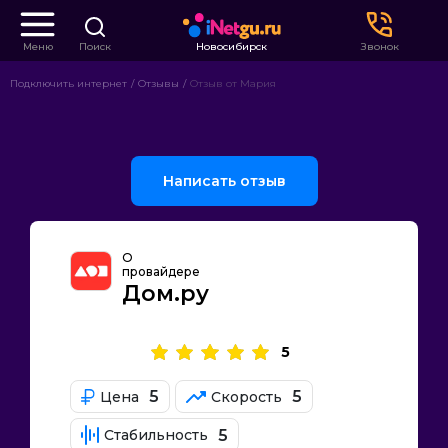
Меню
Поиск
Новосибирск
Звонок
Подключить интернет
Отзывы
Отзыв от Мария
Написать отзыв
О
провайдере
Дом.ру
5
5
5
Цена
Скорость
5
Стабильность