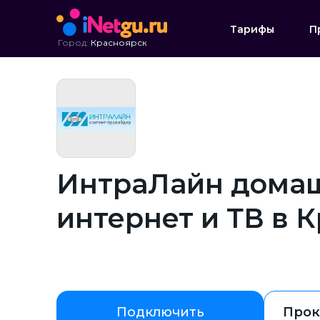
Тарифы
П
Город:
Красноярск
ИнтраЛайн дома
интернет и ТВ в 
Подключить
Прок