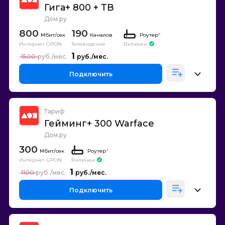
Гига+ 800 + ТВ
Дом.ру
800
190
Каналов
Роутер
*
Интернет GPON
Телевидение
Включен
1
1500
Подключить
Тариф
Гейминг+ 300 Warface
Дом.ру
300
Роутер
*
Интернет GPON
Включен
1
1100
Подключить