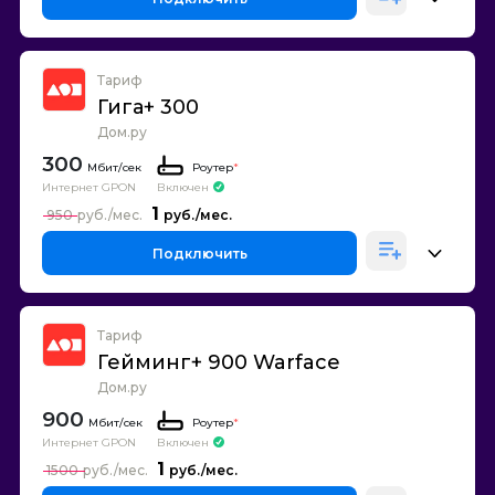
Тариф
Гига+ 300
Дом.ру
300
Роутер
*
Интернет GPON
Включен
1
950
Подключить
Тариф
Гейминг+ 900 Warface
Дом.ру
900
Роутер
*
Интернет GPON
Включен
1
1500