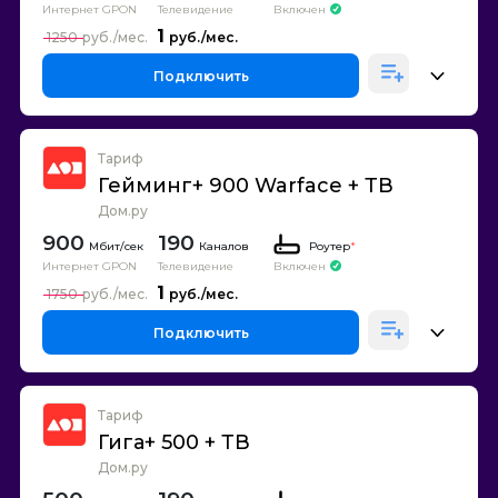
Интернет GPON
Телевидение
Включен
1
1250
Подключить
Тариф
Гейминг+ 900 Warface + ТВ
Дом.ру
900
190
Каналов
Роутер
*
Интернет GPON
Телевидение
Включен
1
1750
Подключить
Тариф
Гига+ 500 + ТВ
Дом.ру