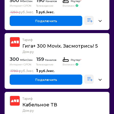
500
190
Каналов
Роутер
*
Интернет GPON
Телевидение
Включен
1
1250
Подключить
Тариф
Гига+ 300 Movix. Засмотрись! 5
Дом.ру
300
159
Каналов
Роутер
*
Интернет GPON
Телевидение
Включен
1
1790
Подключить
Тариф
Кабельное ТВ
Дом.ру