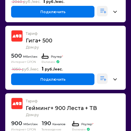
1
2040
Подключить
Тариф
Гига+ 500
Дом.ру
500
Роутер
*
Интернет GPON
Включен
1
1050
Подключить
Тариф
Гейминг+ 900 Леста + ТВ
Дом.ру
900
190
Каналов
Роутер
*
Интернет GPON
Телевидение
Включен