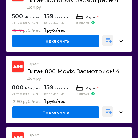
Гига+ 500 Movix. Засмотрись! 4
Дом.ру
500
159
Каналов
Роутер
*
Интернет GPON
Телевидение
Включен
1
1940
Подключить
Тариф
Гига+ 800 Movix. Засмотрись! 4
Дом.ру
800
159
Каналов
Роутер
*
Интернет GPON
Телевидение
Включен
1
2190
Подключить
Тариф