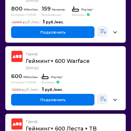
Дом.ру
800
159
Каналов
Роутер
*
Интернет GPON
Телевидение
Включен
1
2290
Подключить
Тариф
Гейминг+ 600 Warface
Дом.ру
600
Роутер
*
Интернет GPON
Включен
1
1200
Подключить
Тариф
Гейминг+ 600 Леста + ТВ