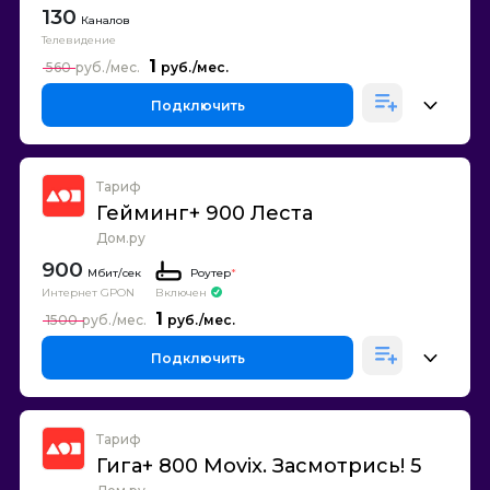
130
Каналов
Телевидение
1
560
Подключить
Тариф
Гейминг+ 900 Леста
Дом.ру
900
Роутер
*
Интернет GPON
Включен
1
1500
Подключить
Тариф
Гига+ 800 Movix. Засмотрись! 5