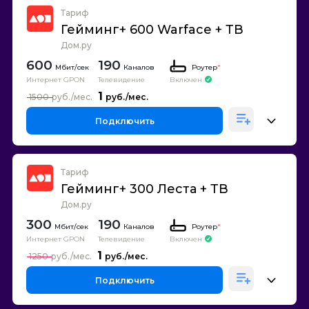
Тариф
Гейминг+ 600 Warface + ТВ
Дом.ру
600
190
Каналов
Роутер
*
Интернет GPON
Телевидение
Включен
1
1500
Подключить
Тариф
Гейминг+ 300 Леста + ТВ
Дом.ру
300
190
Каналов
Роутер
*
Интернет GPON
Телевидение
Включен
1
1250
Подключить