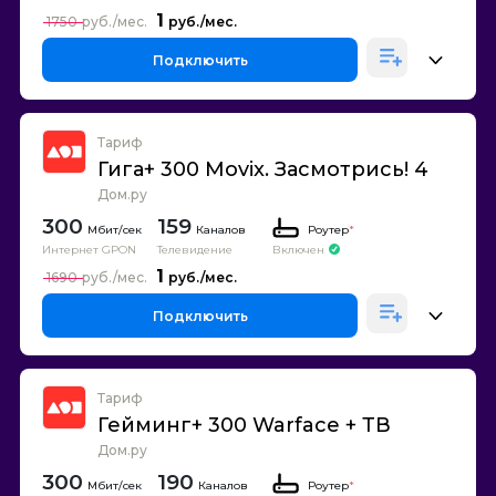
1
1750
Подключить
Тариф
Гига+ 300 Movix. Засмотрись! 4
Дом.ру
300
159
Каналов
Роутер
*
Интернет GPON
Телевидение
Включен
1
1690
Подключить
Тариф
Гейминг+ 300 Warface + ТВ
Дом.ру
300
190
Каналов
Роутер
*