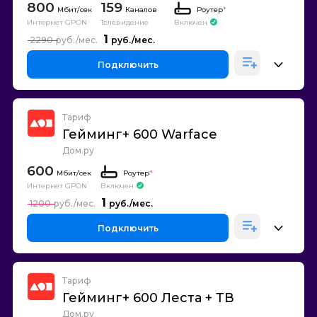
800
159
Каналов
Роутер
*
Интернет GPON
Телевидение
Включен
1
2290
Подключить
Тариф
Гейминг+ 600 Warface
Дом.ру
600
Роутер
*
Интернет GPON
Включен
1
1200
Подключить
Тариф
Гейминг+ 600 Леста + ТВ
Дом.ру