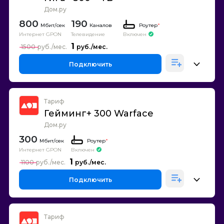
Дом.ру
800
190
Каналов
Роутер
*
Интернет GPON
Телевидение
Включен
1
1500
Подключить
Тариф
Гейминг+ 300 Warface
Дом.ру
300
Роутер
*
Интернет GPON
Включен
1
1100
Подключить
Тариф