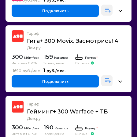
1750
Подключить
Тариф
Гига+ 300 Movix. Засмотрись! 4
Дом.ру
300
159
Каналов
Роутер
*
Интернет GPON
Телевидение
Включен
1
1690
Подключить
Тариф
Гейминг+ 300 Warface + ТВ
Дом.ру
300
190
Каналов
Роутер
*
Интернет GPON
Телевидение
Включен