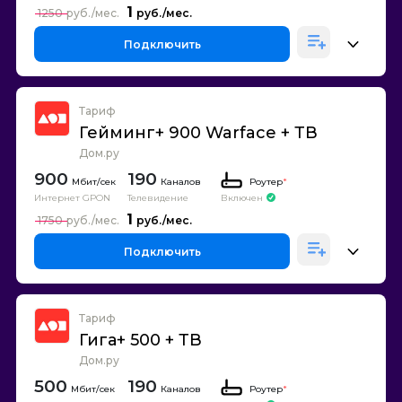
1
1250
Подключить
Тариф
Гейминг+ 900 Warface + ТВ
Дом.ру
900
190
Каналов
Роутер
*
Интернет GPON
Телевидение
Включен
1
1750
Подключить
Тариф
Гига+ 500 + ТВ
Дом.ру
500
190
Каналов
Роутер
*