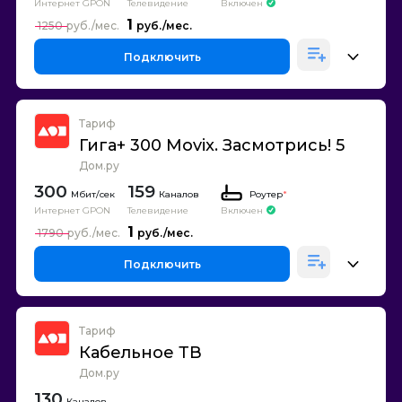
Интернет GPON
Телевидение
Включен
1
1250
Подключить
Тариф
Гига+ 300 Movix. Засмотрись! 5
Дом.ру
300
159
Каналов
Роутер
*
Интернет GPON
Телевидение
Включен
1
1790
Подключить
Тариф
Кабельное ТВ
Дом.ру
130
Каналов