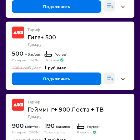
Подключить
Тариф
Гига+ 500
Дом.ру
500
Роутер
*
Интернет GPON
Включен
1
1050
Подключить
Тариф
Гейминг+ 900 Леста + ТВ
Дом.ру
900
190
Каналов
Роутер
*
Интернет GPON
Телевидение
Включен
1