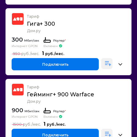
Тариф
Гига+ 300
Дом.ру
300
Роутер
*
Интернет GPON
Включен
1
950
Подключить
Тариф
Гейминг+ 900 Warface
Дом.ру
900
Роутер
*
Интернет GPON
Включен
1
1500
Подключить