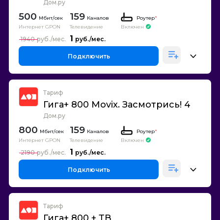
Дом.ру
500
159
Каналов
Роутер
*
Интернет GPON
Телевидение
Включен
1
1940
Подключить
Тариф
Гига+ 800 Movix. Засмотрись! 4
Дом.ру
800
159
Каналов
Роутер
*
Интернет GPON
Телевидение
Включен
1
2190
Подключить
Тариф
Гига+ 800 + ТВ