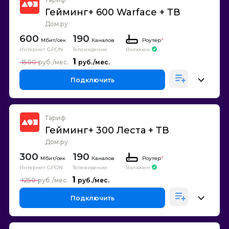
Гейминг+ 600 Warface + ТВ
Дом.ру
600
190
Каналов
Роутер
*
Интернет GPON
Телевидение
Включен
1
1500
Подключить
Тариф
Гейминг+ 300 Леста + ТВ
Дом.ру
300
190
Каналов
Роутер
*
Интернет GPON
Телевидение
Включен
1
1250
Подключить