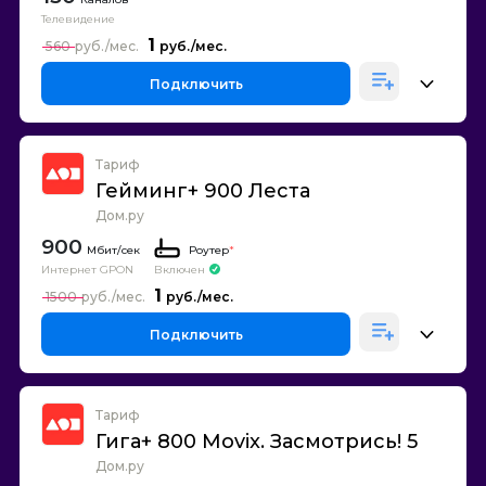
Телевидение
1
560
Подключить
Тариф
Гейминг+ 900 Леста
Дом.ру
900
Роутер
*
Интернет GPON
Включен
1
1500
Подключить
Тариф
Гига+ 800 Movix. Засмотрись! 5
Дом.ру