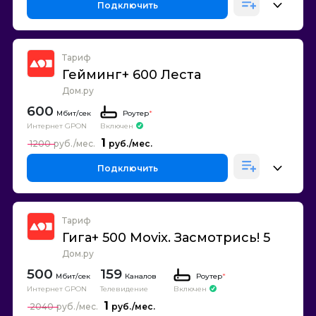
Подключить
Тариф
Гейминг+ 600 Леста
Дом.ру
600
Роутер
*
Интернет GPON
Включен
1
1200
Подключить
Тариф
Гига+ 500 Movix. Засмотрись! 5
Дом.ру
500
159
Каналов
Роутер
*
Интернет GPON
Телевидение
Включен
1
2040