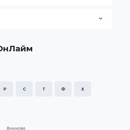
 ОнЛайм
Р
С
Т
Ф
Х
Внуково