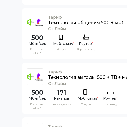
Тариф
Технология общения 500 + моб. 
ОнЛайм
500
Моб. связь
*
Роутер
*
Интернет
Услуги
В рассрочку
GPON
Тариф
Технология выгоды 500 + ТВ + мо
ОнЛайм
500
171
Каналов
Моб. связь
*
Роутер
*
Интернет
Телевидение
Услуги
В аренду
GPON
Тариф