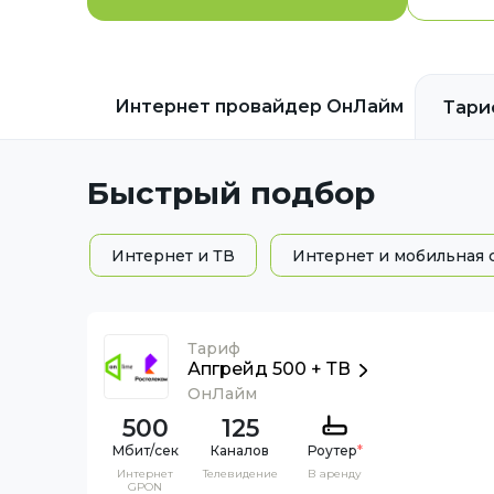
Интернет провайдер
ОнЛайм
Тар
Быстрый подбор
Интернет и ТВ
Интернет и мобильная 
Тариф
Апгрейд 500 + ТВ
ОнЛайм
500
125
Каналов
Роутер
*
Интернет
Телевидение
В аренду
GPON