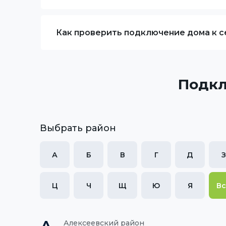
Как проверить подключение дома к се
Подкл
Выбрать район
А
Б
В
Г
Д
З
Ц
Ч
Щ
Ю
Я
В
А
Алексеевский район