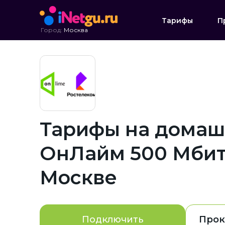
Тарифы
П
Город:
Москва
Тарифы на домаш
ОнЛайм 500 Мбит
Москве
Подключить
Прок