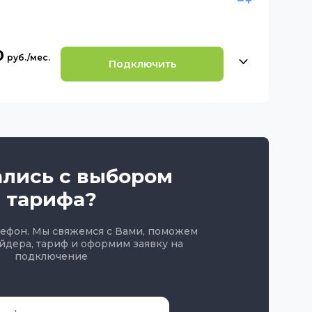
0
Подключить
ались с выбором
тарифа?
лефон. Мы свяжемся с Вами, поможем
йдера, тариф и оформим заявку на
подключение