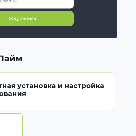
Жду звонка
нЛайм
тная установка и настройка
ования