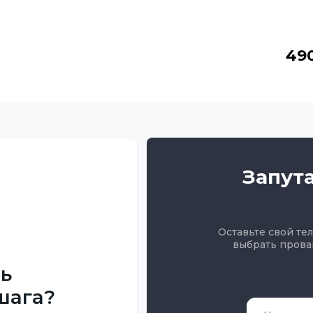
49
Запут
Оставьте свой те
выбрать прова
ть
шага?