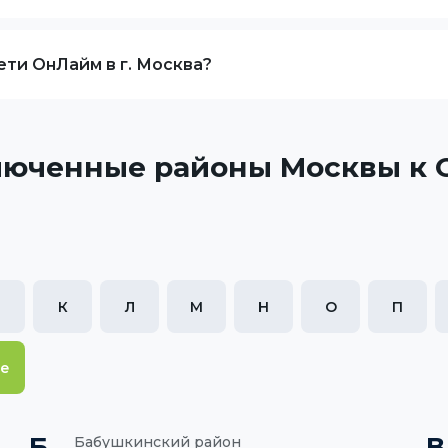
ти ОнЛайм в г. Москва?
юченные районы Москвы к
К
Л
М
Н
О
П
се
Б
В
Бабушкинский район