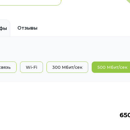
Отзывы
ифы
связь
Wi-Fi
300 Мбит/сек
500 Мбит/сек
65