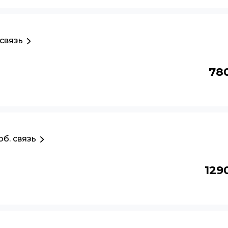
связь
78
б. связь
129