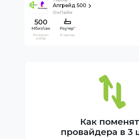
Апгрейд 500
ОнЛайм
500
Роутер
*
Интернет
В аренду
GPON
Как поменя
провайдера в 3 