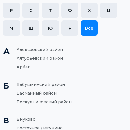
Р
С
Т
Ф
Х
Ц
Ч
Щ
Ю
Я
Все
А
Алексеевский район
Алтуфьевский район
Арбат
Б
Бабушкинский район
Басманный район
Бескудниковский район
В
Внуково
Восточное Дегунино