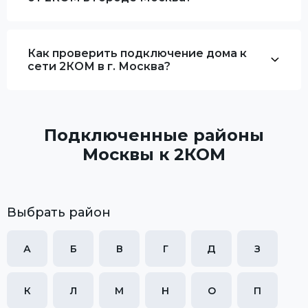
Как проверить подключение дома к
сети 2КОМ в г. Москва?
Подключенные районы
Москвы к 2КОМ
Выбрать район
А
Б
В
Г
Д
З
К
Л
М
Н
О
П