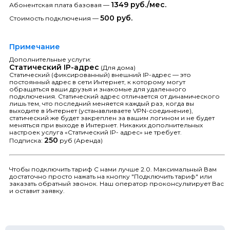
1349 руб./мес.
Абонентская плата базовая —
500 руб.
Стоимость подключения —
Примечание
Дополнительные услуги:
Статический IP-адрес
(Для дома)
Статический (фиксированный) внешний IP-адрес — это
постоянный адрес в сети Интернет, к которому могут
обращаться ваши друзья и знакомые для удаленного
подключения. Статический адрес отличается от динамического
лишь тем, что последний меняется каждый раз, когда вы
выходите в Интернет (устанавливаете VPN-соединение),
статический же будет закреплен за вашим логином и не будет
меняться при выходе в Интернет. Никаких дополнительных
настроек услуга «Статический IP- адрес» не требует.
250
Подписка:
руб (Аренда)
Чтобы подключить тариф С нами лучше 2.0. Максимальный Вам
достаточно просто нажать на кнопку "Подключить тариф" или
заказать обратный звонок. Наш оператор проконсультирует Вас
и оставит заявку.