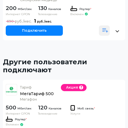
200
130
Каналов
Роутер
*
Интернет GPON
Телевидение
Включен
1
690
Подключить
Другие пользователи
подключают
Тариф
Акция
МегаТариф 500
Мегафон
500
120
Каналов
Моб. связь
*
Интернет GPON
Телевидение
Услуги
Роутер
*
Включен