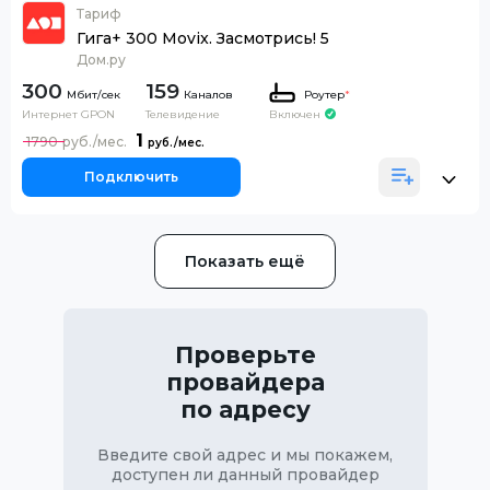
Тариф
Гига+ 300 Movix. Засмотрись! 5
Дом.ру
300
159
Каналов
Роутер
*
Интернет GPON
Телевидение
Включен
1
1790
Подключить
Показать ещё
Проверьте
провайдера
по адресу
Введите свой адрес и мы покажем,
доступен ли данный провайдер