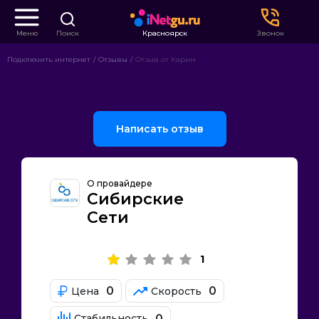
Меню
Поиск
Красноярск
Звонок
Подключить интернет
Отзывы
Отзыв от Карим
Написать отзыв
О провайдере
Сибирские
Сети
1
0
0
Цена
Скорость
0
Стабильность