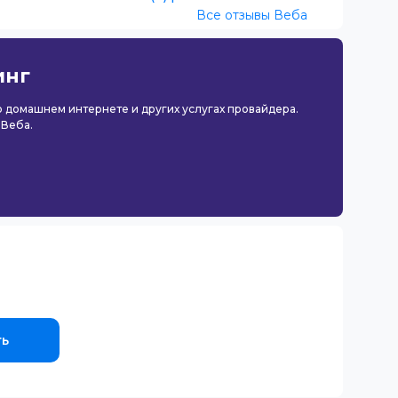
Все отзывы Веба
инг
 о домашнем интернете и других услугах провайдера.
 Веба.
ть