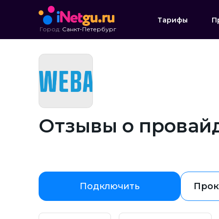
Тарифы
П
Город:
Санкт-Петербург
Отзывы о провай
Подключить
Прок