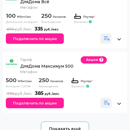
ДляДома Всё
Мегафон
100
250
Каналов
Роутер
*
Домашний интернет
Телевидение
Включен
335
670
Подключить по акции
Тариф
Акция
ДляДома Максимум 500
Мегафон
500
250
Каналов
Роутер
*
Интернет GPON
Телевидение
Включен
385
770
Подключить по акции