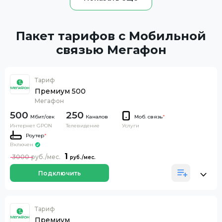
Пакет тарифов с Мобильной
связью Мегафон
Тариф
Премиум 500
Мегафон
500
250
Каналов
Моб. связь
*
Интернет GPON
Телевидение
Услуги
Роутер
*
Включен
1
3000
Подключить
Тариф
Премиум