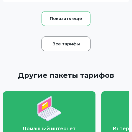
Все тарифы
Другие пакеты тарифов
Домашний интернет
Интерн