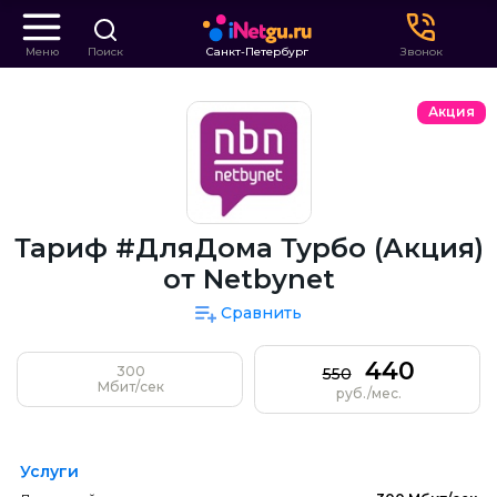
Меню
Поиск
Санкт-Петербург
Звонок
Акция
Тариф #ДляДома Турбо (Акция)
от Netbynet
Сравнить
440
300
550
Мбит/сек
руб./мес.
Услуги