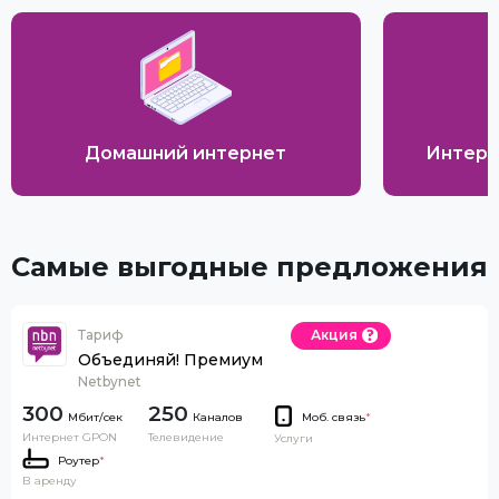
Домашний интернет
Интерн
Самые выгодные предложения
Тариф
Акция
Объединяй! Премиум
Netbynet
300
250
Каналов
Моб. связь
*
Интернет GPON
Телевидение
Услуги
Роутер
*
В аренду