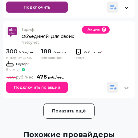
Подключить
Тариф
Акция
Объединяй! Для своих
Netbynet
300
188
Каналов
Моб. связь
*
Интернет GPON
Телевидение
Услуги
Роутер
*
Включен
478
950
Подключить по акции
Показать ещё
Похожие провайдеры