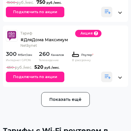
750
1500
Подключить по акции
Тариф
Акция
#ДляДома Максимум
Netbynet
300
260
Каналов
Роутер
*
Интернет GPON
Телевидение
В рассрочку
520
650
Подключить по акции
Показать ещё
Тарифы с Wi-Fi роутером в