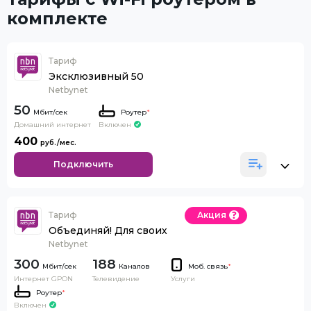
комплекте
Тариф
Эксклюзивный 50
Netbynet
50
Роутер
*
Домашний интернет
Включен
400
Подключить
Тариф
Акция
Объединяй! Для своих
Netbynet
300
188
Каналов
Моб. связь
*
Интернет GPON
Телевидение
Услуги
Роутер
*
Включен