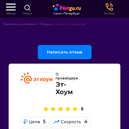
Меню
Поиск
Санкт-Петербург
Звонок
Подключить интернет
Отзывы
Отзыв от Владислав
Написать отзыв
О
провайдере
Эт-
Хоум
5
5
4
Цена
Скорость