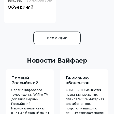
Вайфаер
20 Ноября 2019
Объединяй
Все акции
Новости Вайфаер
Первый
Вниманию
Российский
абонентов
Национальный
Сервис цифрового
С 16.09.2019 меняются
канал на Wifire TV
телевидения Wifire TV
названия тарифных
добавил Первый
планов Wifire Интернет
Российский
для абонентов,
Национальный канал
подключившихся к
(ПРНК) в базовый пакет
данным тарифам после