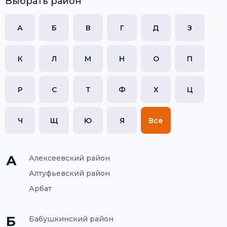
Выбрать район
А
Б
В
Г
Д
З
К
Л
М
Н
О
П
Р
С
Т
Ф
Х
Ц
Ч
Щ
Ю
Я
Все
А
Алексеевский район
Алтуфьевский район
Арбат
Б
Бабушкинский район