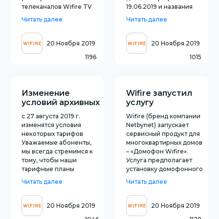
телеканалов Wifire TV
19.06.2019 и названия
120+ UHD.
тарифных планов
Читать далее
Читать далее
Общественно-
«Выгода года» для
политический канал
абонентов,
ПРНК, рассказывающий
подключившихся после
20 Ноября 2019
20 Ноября 2019
о народах, регионах и
15.08.2019. Цены и
1196
1015
национальностях
параметры тарифных
России, создан при
планов остаются
поддержке Совета при
прежними.
Президенте РФ по
Подробности на сайте
Изменение
Wifire запустил
межнациональны
Wifire
условий архивных
услугу
тарифов
«Домофон» в
с 27 августа 2019 г.
Wifire (бренд компании
Белгороде и Ста
изменятся условия
Netbynet) запускает
некоторых тарифов
сервисный продукт для
Уважаемые абоненты,
многоквартирных домов
мы всегда стремимся к
– «Домофон Wifire».
тому, чтобы наши
Услуга предполагает
тарифные планы
установку домофонного
отвечали современным
устройства с
Читать далее
Читать далее
потребностям.
расширенным
Сообщаем, что с 27
функционалом в
августа 2019 г.
многоквартирных домах.
20 Ноября 2019
20 Ноября 2019
изменятся условия
Пилотный проект