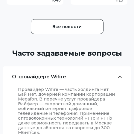
1046
1129
некоторых архивных
запущен в Белгороде и
тарифных планов. На
Старом Осколе. Услуга
большинстве из них
позволяет жителям
увеличится максима
принима
Все новости
Часто задаваемые вопросы
О провайдере Wifire
Провайдер Wifire — часть холдинга Нет
Бай Нет, дочерней компании корпорации
Megafon. В перечне услуг провайдера
Вайфаер — скоростной домашний,
мобильный интернет, цифровое
телевидение и телефония. Применение
оптоволоконных технологий FTTc и FTTb
даже возможность передавать в Москве
данные до абонента на скорости до 300
Мбит/сек.