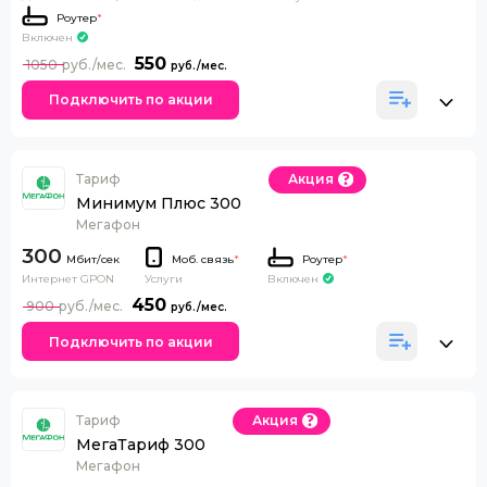
Роутер
*
Включен
550
1050
Подключить по акции
Тариф
Акция
Минимум Плюс 300
Мегафон
300
Моб. связь
*
Роутер
*
Интернет GPON
Включен
Услуги
450
900
Подключить по акции
Тариф
Акция
МегаТариф 300
Мегафон