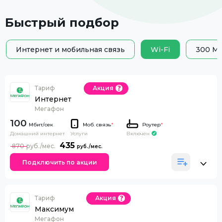
Быстрый подбор
Интернет и мобильная связь
Wi-Fi
300 Мб
Тариф
Акция
Интернет
Мегафон
100
Моб. связь
*
Роутер
*
Домашний интернет
Включен
Услуги
435
870
Подключить по акции
Тариф
Акция
Максимум
Мегафон