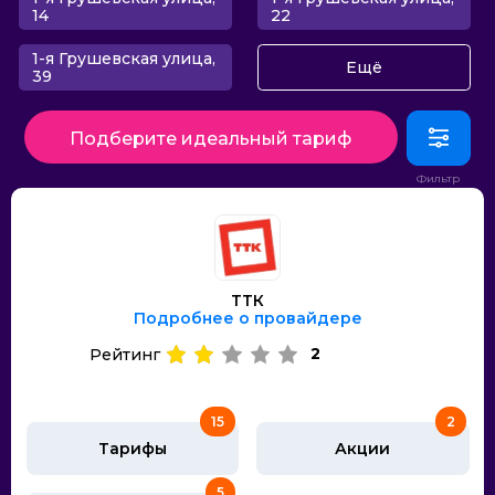
14
22
1-я Грушевская улица,
Ещё
39
Подберите идеальный тариф
ТТК
Подробнее о провайдере
2
Рейтинг
15
2
Тарифы
Акции
5