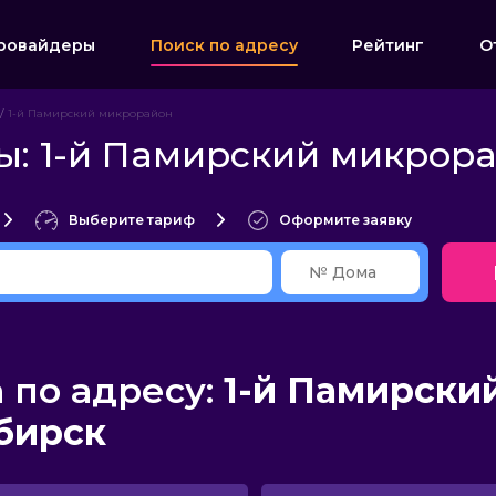
ровайдеры
Поиск по адресу
Рейтинг
О
1-й Памирский микрорайон
ы: 1-й Памирский микрор
Выберите тариф
Оформите заявку
по адресу:
1-й Памирски
бирск