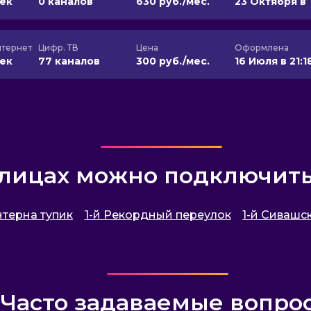
сек
0 каналов
630 руб./мес.
23 Октября в 
тернет
Цифр. ТВ
Цена
Оформлена
сек
77 каналов
300 руб./мес.
16 Июля в 21:1
улицах можно подключит
нтерна тупик
1-й Рекордный переулок
1-й Сивашс
Часто задаваемые вопро