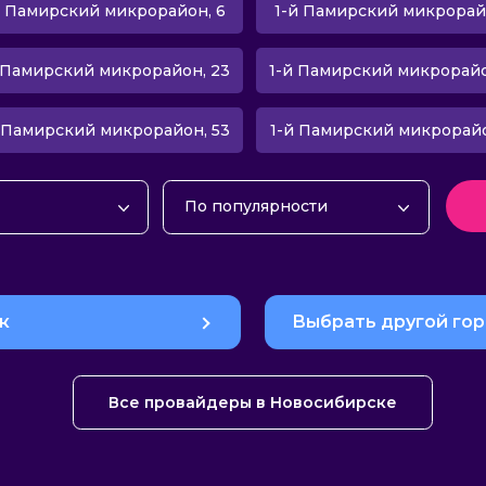
й Памирский микрорайон, 6
1-й Памирский микрорай
 Памирский микрорайон, 23
1-й Памирский микрорайо
 Памирский микрорайон, 53
1-й Памирский микрорайо
По популярности
интернет
По популярности
ие
По алфавиту
интернет и ТВ
По рейтингу
к
Выбрать другой го
об. связью
По цене
По скорости
Все провайдеры в Новосибирске
По количеству тарифов
По количеству отзывов
По количеству акций