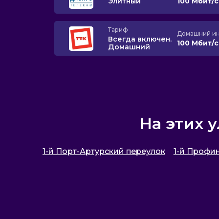
Элитный
100 Мбит/
Тариф
Домашний ин
Всегда включен.
100 Мбит/
Домашний
На этих 
1-й Порт-Артурский переулок
1-й Профи