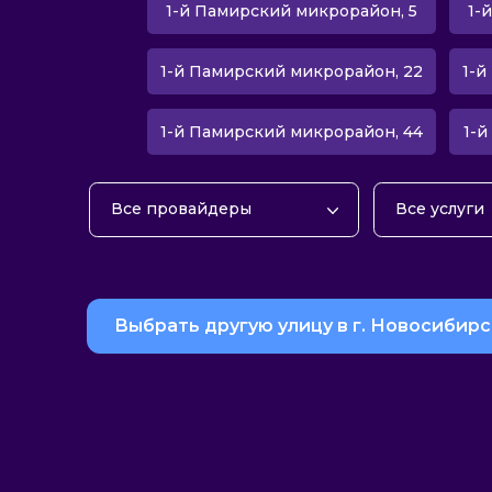
1-й Памирский микрорайон, 5
1-
1-й Памирский микрорайон, 22
1-й
1-й Памирский микрорайон, 44
1-й
Все провайдеры
Все услуги
Домашний 
Телевиден
Домашний 
Выбрать другую улицу в г. Новосибирс
Тарифы с м