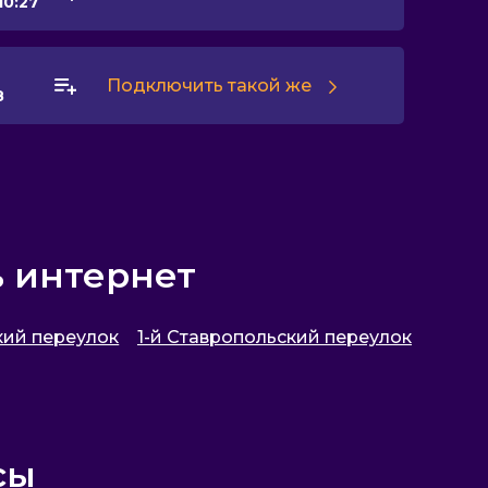
10:27
Подключить такой же
8
ь интернет
кий переулок
1-й Ставропольский переулок
сы