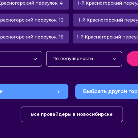
Красногорский переулок, 4
1-й Красногорский переул
Красногорский переулок, 13
1-й Красногорский переул
Красногорский переулок, 18
1-й Красногорский переуло
По популярности
интернет
По популярности
ие
По алфавиту
интернет и ТВ
По рейтингу
к
Выбрать другой го
об. связью
По цене
По скорости
Все провайдеры в Новосибирске
По количеству тарифов
По количеству отзывов
По количеству акций