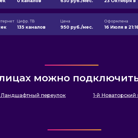
сек
0 каналов
630 руб./мес.
23 Октября в 
тернет
Цифр. ТВ
Цена
Оформлена
сек
135 каналов
950 руб./мес.
16 Июля в 21:1
улицах можно подключит
й Ландшафтный переулок
1-й Новаторский