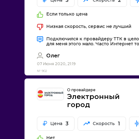
3
2
Цена
Скорость
Сибирские Сети
Мегафон
Если только цена
Йота
Авантел
Низкая скорость, сервис не лучший
Сибирский медве
Подключился к провайдеру ТТК в целом
Электронный горо
для меня этого мало. Часто Интернет 
Дом.ru Бизнес
Олег
Айпи Стрим
07 Июня 2020, 21:19
Дискус телеком
№ 902
ЛВС
О провайдере
Электронный
город
3
1
Цена
Скорость
Нет