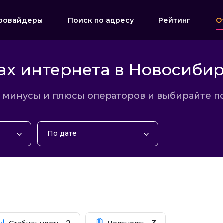
ровайдеры
Поиск по адресу
Рейтинг
О
ах интернета в Новосибир
е минусы и плюсы операторов и выбирайте 
По дате
По дате
По рейтингу
По популярности