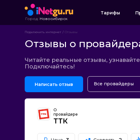
Тарифы
П
Город:
Новосибирск
Подключить интернет
Отзывы
Отзывы о провайдер
Читайте реальные отзывы, узнавайт
Подключайтесь!
Все провайдеры
Написать отзыв
Ростелеком
Билайн
О
Дом.ру
провайдере
ТТК
ТТК
МТС