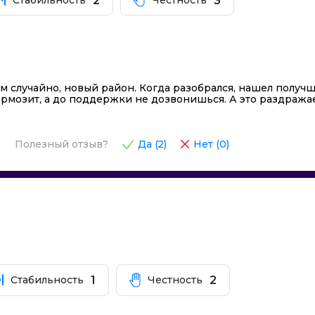
2
3
Стабильность
Честность
дь
 случайно, новый район. Когда разобрался, нашел получше
д
тормозит, а до поддержки не дозвонишься. А это раздража
Полезный отзыв?
Да (
2
)
Нет (
0
)
1
2
Стабильность
Честность