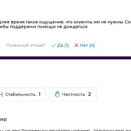
днее время такое ощущение, что клиенты им не нужны. Ск
службы поддержки помощи не дождаться
Полезный отзыв?
Да (
1
)
Нет (
0
)
1
2
Стабильность
Честность
пер
 но про Ростелеком придется написать. Услугами пользую