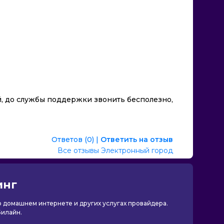
ой, до службы поддержки звонить бесполезно,
Ответов (0)
|
Ответить на отзыв
Все отзывы Электронный город
инг
 о домашнем интернете и других услугах провайдера.
Билайн.