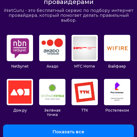
провайдерами
iNetGuru - это бесплатный сервис по подбору интернет
провайдера, который помогает делать правильный
выбор.
Netbynet
Акадо
МТС Home
Вайфаер
Дом.ру
Зелёная
ТТК
Ростелеком
точка
Показать все