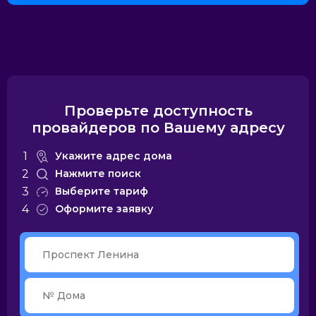
Алмател
Билайн
Лайф Линк
ОнЛайм
Проверьте доступность
провайдеров по Вашему адресу
2КОМ
Цифра 1
Мосинтер
Марьино.net
1
Укажите адрес дома
2
Нажмите поиск
3
Выберите тариф
4
Оформите заявку
Электронный
Мегафон
ЛинкЛайн
Комплат
щит