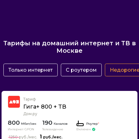
Тарифы на домашний интернет и ТВ в
Москве
Только интернет
С роутером
Недороги
Тариф
Гига+ 800 + ТВ
Дом.ру
800
190
Каналов
Роутер
*
Интернет GPON
Телевидение
Включен
1
1250